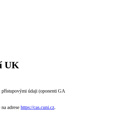
cí UK
i přístupovými údaji (oponenti GA
e na adrese
https://cas.cuni.cz
.