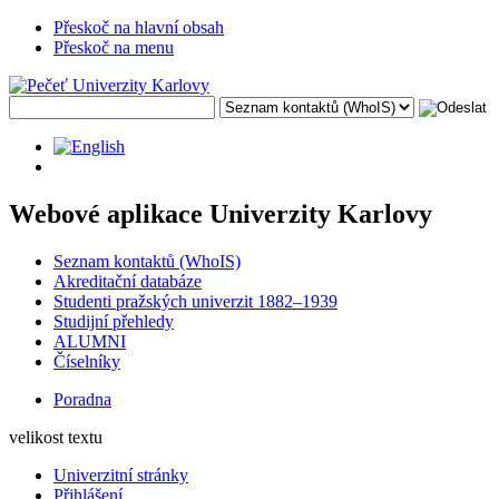
Přeskoč na hlavní obsah
Přeskoč na menu
Webové aplikace Univerzity Karlovy
Seznam kontaktů (WhoIS)
Akreditační databáze
Studenti pražských univerzit 1882–1939
Studijní přehledy
ALUMNI
Číselníky
Poradna
velikost textu
Univerzitní stránky
Přihlášení