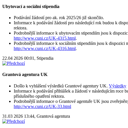
Ubytovací a sociální stipendia
Podávání žádostí pro ak. rok 2025/26 již skončilo.
Informace k podávání žádostí pro následující rok budou k dispo
rektora.
Podrobnější informace k ubytovacím stipendiím jsou k dispozi
http://www.cuni.cz/UK-4315.html
.
Podrobnější informace k sociálním stipendiím jsou k dispozici
http://www.cuni.cz/UK-4316.html
.
22.04 2026 00:01, Stipendia
Grantová agentura UK
Došlo k vyhlášení výsledků Grantové agentury UK.
Výsledky
Informace k podávání přihlášek a žádostí v následujícím roce b
příslušného opatření rektora.
Podrobnější informace o Grantové agentuře UK jsou zveřejně
http://www.cuni.cz/UK-33.html
31.03 2026 13:44, Grantová agentura