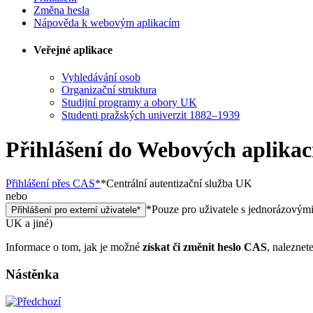
Změna hesla
Nápověda k webovým aplikacím
Veřejné aplikace
Vyhledávání osob
Organizační struktura
Studijní programy a obory UK
Studenti pražských univerzit 1882–1939
Přihlášení do Webových aplika
Přihlášení přes CAS
*
*
Centrální autentizační služba UK
nebo
*
Pouze pro uživatele s jednorázovým
Přihlášení pro externí uživatele
*
UK a jiné)
Informace o tom, jak je možné
získat či změnit heslo CAS
, naleznet
Nástěnka