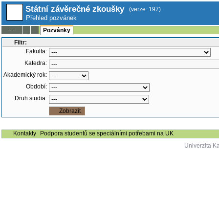
Státní závěrečné zkoušky
(verze: 197)
Přehled pozvánek
--:--
Pozvánky
Filtr:
Fakulta:
Katedra:
Akademický rok:
Období:
Druh studia:
Kontakty
Podpora studentů se speciálními potřebami na UK
Univerzita K