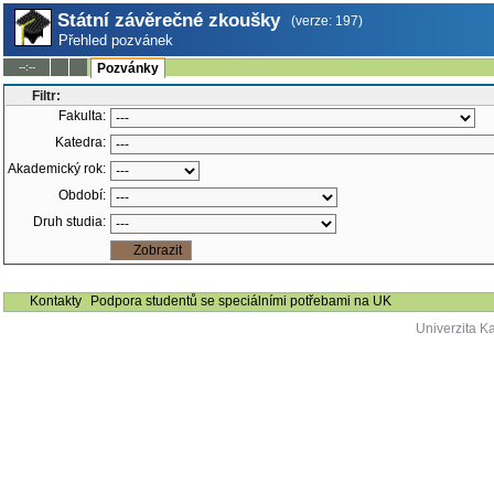
Státní závěrečné zkoušky
(verze: 197)
Přehled pozvánek
--:--
Pozvánky
Filtr:
Fakulta:
Katedra:
Akademický rok:
Období:
Druh studia:
Kontakty
Podpora studentů se speciálními potřebami na UK
Univerzita K