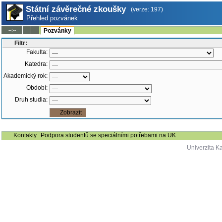
Státní závěrečné zkoušky
(verze: 197)
Přehled pozvánek
--:--
Pozvánky
Filtr:
Fakulta:
Katedra:
Akademický rok:
Období:
Druh studia:
Kontakty
Podpora studentů se speciálními potřebami na UK
Univerzita K