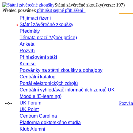
Státní závěrečné zkoušky
(verze: 197)
Přehled pozvánek
přihlásit se
jiné přihlášení
Přijímací řízení
Státní závěrečné zkoušky
x
Předměty
Témata prací (Výběr práce)
Anketa
Rozvrh
Přihlašování stáží
Komise
Pozvánky na státní zkoušky a obhajoby
Centrální katalog
Portál elektronických zdrojů
Centrální vyhledávač informačních zdrojů UK
Moodle (E-learning)
--:--
UK Forum
Pozvá
UK Point
Centrum Carolina
Platforma doktorského studia
Klub Alumni