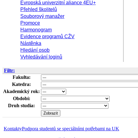
Evropská univerzitní aliance 4EU+
Přehled školitelů
Souborový manažer
Promoce
Harmonogram
Evidence programů CŽV
Nástěnka
Hledání osob
Vyhledávání loginů
Filtr:
Fakulta:
Katedra:
Akademický rok:
Období:
Druh studia:
Kontakty
Podpora studentů se speciálními potřebami na UK