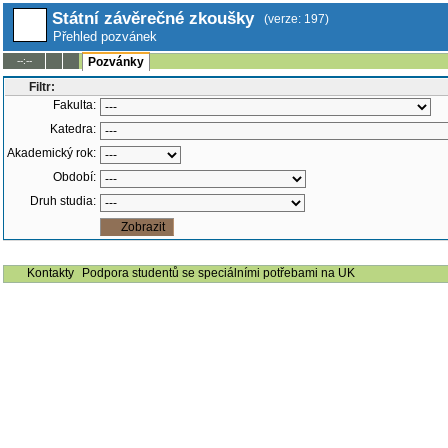
Státní závěrečné zkoušky
(verze: 197)
Přehled pozvánek
--:--
Pozvánky
Filtr:
Fakulta:
Katedra:
Akademický rok:
Období:
Druh studia:
Kontakty
Podpora studentů se speciálními potřebami na UK