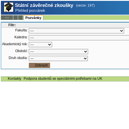
Státní závěrečné zkoušky
(verze: 197)
Přehled pozvánek
--:--
Pozvánky
Filtr:
Fakulta:
Katedra:
Akademický rok:
Období:
Druh studia:
Kontakty
Podpora studentů se speciálními potřebami na UK