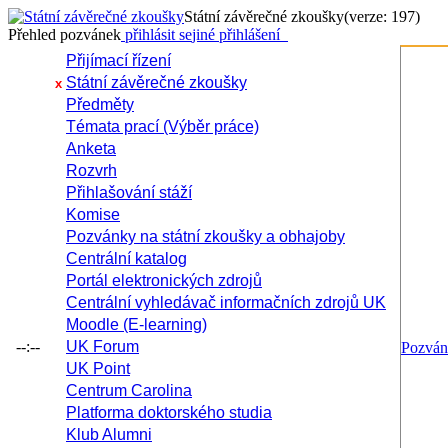
Státní závěrečné zkoušky
(verze: 197)
Přehled pozvánek
přihlásit se
jiné přihlášení
Přijímací řízení
Státní závěrečné zkoušky
x
Předměty
Témata prací (Výběr práce)
Anketa
Rozvrh
Přihlašování stáží
Komise
Pozvánky na státní zkoušky a obhajoby
Centrální katalog
Portál elektronických zdrojů
Centrální vyhledávač informačních zdrojů UK
Moodle (E-learning)
--:--
UK Forum
Pozvá
UK Point
Centrum Carolina
Platforma doktorského studia
Klub Alumni