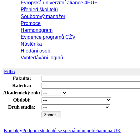
Evropská univerzitní aliance 4EU+
Přehled školitelů
Souborový manažer
Promoce
Harmonogram
Evidence programů CŽV
Nástěnka
Hledání osob
Vyhledávání loginů
Filtr:
Fakulta:
Katedra:
Akademický rok:
Období:
Druh studia:
Kontakty
Podpora studentů se speciálními potřebami na UK