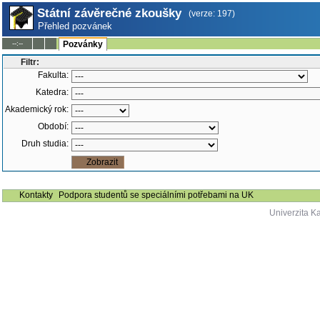
Státní závěrečné zkoušky
(verze: 197)
Přehled pozvánek
--:--
Pozvánky
Filtr:
Fakulta:
Katedra:
Akademický rok:
Období:
Druh studia:
Kontakty
Podpora studentů se speciálními potřebami na UK
Univerzita K