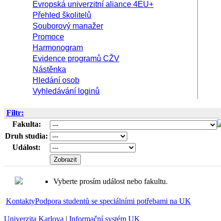
Evropská univerzitní aliance 4EU+
Přehled školitelů
Souborový manažer
Promoce
Harmonogram
Evidence programů CŽV
Nástěnka
Hledání osob
Vyhledávání loginů
Filtr:
Fakulta:
Druh studia:
Událost:
Vyberte prosím událost nebo fakultu.
Kontakty
Podpora studentů se speciálními potřebami na UK
Univerzita Karlova
|
Informační systém UK