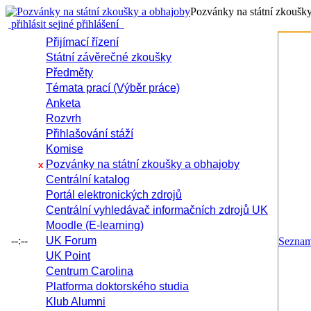
Pozvánky na státní zkoušk
přihlásit se
jiné přihlášení
Přijímací řízení
Státní závěrečné zkoušky
Předměty
Témata prací (Výběr práce)
Anketa
Rozvrh
Přihlašování stáží
Komise
Pozvánky na státní zkoušky a obhajoby
x
Centrální katalog
Portál elektronických zdrojů
Centrální vyhledávač informačních zdrojů UK
Moodle (E-learning)
--:--
UK Forum
Sezna
UK Point
Centrum Carolina
Platforma doktorského studia
Klub Alumni