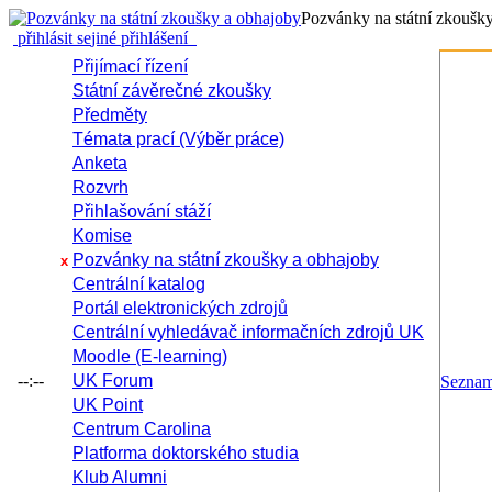
Pozvánky na státní zkoušk
přihlásit se
jiné přihlášení
Přijímací řízení
Státní závěrečné zkoušky
Předměty
Témata prací (Výběr práce)
Anketa
Rozvrh
Přihlašování stáží
Komise
Pozvánky na státní zkoušky a obhajoby
x
Centrální katalog
Portál elektronických zdrojů
Centrální vyhledávač informačních zdrojů UK
Moodle (E-learning)
--:--
UK Forum
Sezna
UK Point
Centrum Carolina
Platforma doktorského studia
Klub Alumni