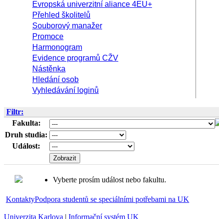
Evropská univerzitní aliance 4EU+
Přehled školitelů
Souborový manažer
Promoce
Harmonogram
Evidence programů CŽV
Nástěnka
Hledání osob
Vyhledávání loginů
Filtr:
Fakulta:
Druh studia:
Událost:
Vyberte prosím událost nebo fakultu.
Kontakty
Podpora studentů se speciálními potřebami na UK
Univerzita Karlova
|
Informační systém UK