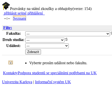
Pozvánky na státní zkoušky a obhajoby
(verze: 154)
přihlásit se
jiné přihlášení
--:--
Seznam
Filtr:
Fakulta:
Druh studia:
Událost:
Vyberte prosím událost nebo fakultu.
Kontakty
Podpora studentů se speciálními potřebami na UK
Univerzita Karlova
|
Informační systém UK