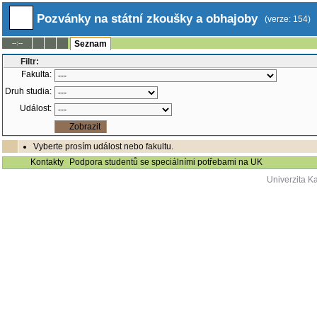
Pozvánky na státní zkoušky a obhajoby
(verze: 154)
--:--
Seznam
Filtr:
Fakulta:
Druh studia:
Událost:
Vyberte prosím událost nebo fakultu.
Kontakty
Podpora studentů se speciálními potřebami na UK
Univerzita K