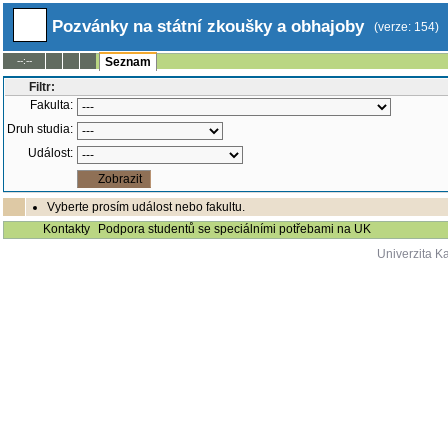
Pozvánky na státní zkoušky a obhajoby
(verze: 154)
--:--
Seznam
Filtr:
Fakulta:
Druh studia:
Událost:
Vyberte prosím událost nebo fakultu.
Kontakty
Podpora studentů se speciálními potřebami na UK
Univerzita K