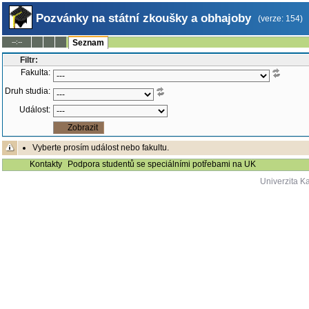
Pozvánky na státní zkoušky a obhajoby
(verze: 154)
--:--
Seznam
Filtr:
Fakulta:
Druh studia:
Událost:
Vyberte prosím událost nebo fakultu.
Kontakty
Podpora studentů se speciálními potřebami na UK
Univerzita K