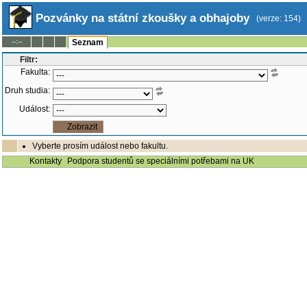
Pozvánky na státní zkoušky a obhajoby
(verze: 154)
--:--
Seznam
Filtr:
Fakulta:
Druh studia:
Událost:
Vyberte prosím událost nebo fakultu.
Kontakty
Podpora studentů se speciálními potřebami na UK