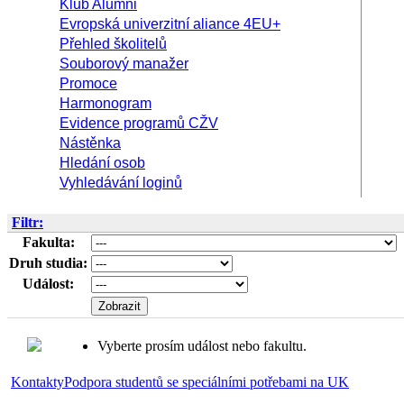
Klub Alumni
Evropská univerzitní aliance 4EU+
Přehled školitelů
Souborový manažer
Promoce
Harmonogram
Evidence programů CŽV
Nástěnka
Hledání osob
Vyhledávání loginů
Filtr:
Fakulta:
Druh studia:
Událost:
Vyberte prosím událost nebo fakultu.
Kontakty
Podpora studentů se speciálními potřebami na UK