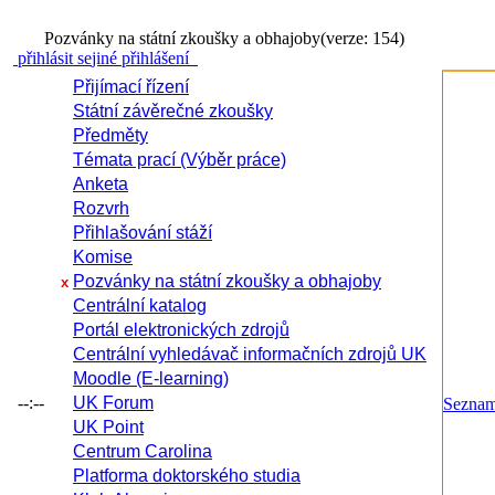
Pozvánky na státní zkoušky a obhajoby
(verze: 154)
přihlásit se
jiné přihlášení
Přijímací řízení
Státní závěrečné zkoušky
Předměty
Témata prací (Výběr práce)
Anketa
Rozvrh
Přihlašování stáží
Komise
Pozvánky na státní zkoušky a obhajoby
x
Centrální katalog
Portál elektronických zdrojů
Centrální vyhledávač informačních zdrojů UK
Moodle (E-learning)
--:--
UK Forum
Sezna
UK Point
Centrum Carolina
Platforma doktorského studia