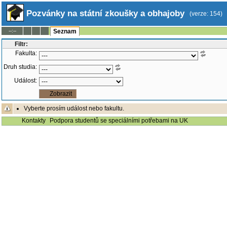
Pozvánky na státní zkoušky a obhajoby
(verze: 154)
--:--
Seznam
Filtr:
Fakulta:
Druh studia:
Událost:
Vyberte prosím událost nebo fakultu.
Kontakty
Podpora studentů se speciálními potřebami na UK