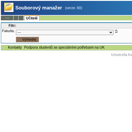
Souborový manažer
(verze: 80)
--:--
Učitelé
Filtr:
Fakulta:
Kontakty
Podpora studentů se speciálními potřebami na UK
Univerzita K