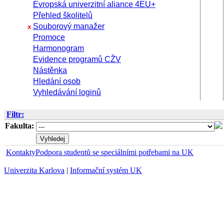
Evropská univerzitní aliance 4EU+
Přehled školitelů
Souborový manažer
x
Promoce
Harmonogram
Evidence programů CŽV
Nástěnka
Hledání osob
Vyhledávání loginů
Filtr:
Fakulta:
Kontakty
Podpora studentů se speciálními potřebami na UK
Univerzita Karlova
|
Informační systém UK