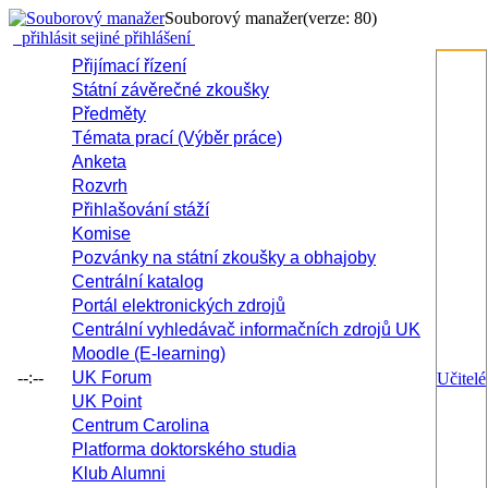
Souborový manažer
(verze: 80)
přihlásit se
jiné přihlášení
Přijímací řízení
Státní závěrečné zkoušky
Předměty
Témata prací (Výběr práce)
Anketa
Rozvrh
Přihlašování stáží
Komise
Pozvánky na státní zkoušky a obhajoby
Centrální katalog
Portál elektronických zdrojů
Centrální vyhledávač informačních zdrojů UK
Moodle (E-learning)
--:--
UK Forum
Učitelé
UK Point
Centrum Carolina
Platforma doktorského studia
Klub Alumni