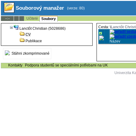
Souborový manažer
(verze: 80)
Učitelé
--:--
Soubory
Cesta: \
Lanctôt Christ
Lanctôt Christian (5028686)
CV
Publikace
Název
Stáhni zkomprimované
Kontakty
Podpora studentů se speciálními potřebami na UK
Univerzita K