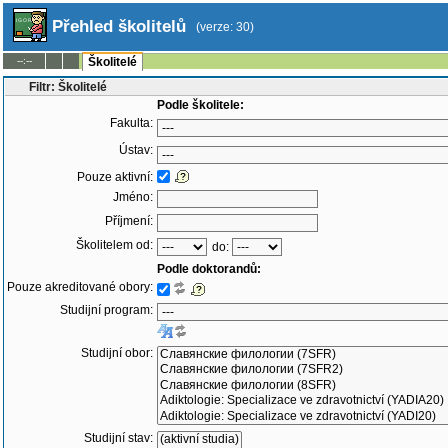
Přehled školitelů
(verze: 30)
--:--
Školitelé
Filtr: Školitelé
Podle školitele:
Fakulta:
Ústav:
Pouze aktivní:
Jméno:
Příjmení:
Školitelem od:
do:
Podle doktorandů:
Pouze akreditované obory:
Studijní program:
Studijní obor:
Studijní stav: