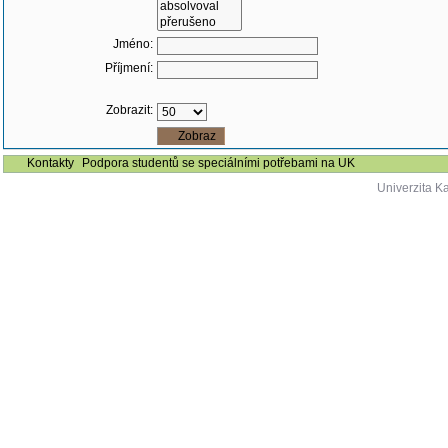
Jméno:
Příjmení:
Zobrazit:
Kontakty
Podpora studentů se speciálními potřebami na UK
Univerzita K