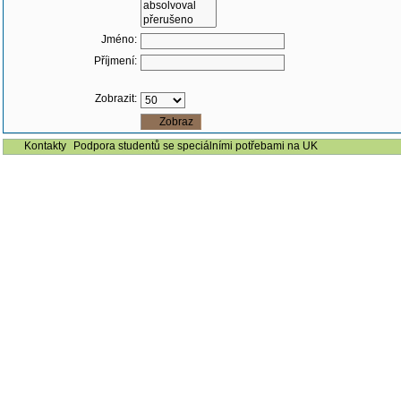
Jméno:
Příjmení:
Zobrazit:
Kontakty
Podpora studentů se speciálními potřebami na UK