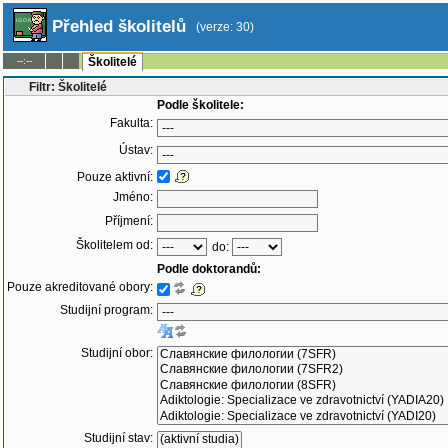
Přehled školitelů
(verze: 30)
--:--
Školitelé
Filtr: Školitelé
Podle školitele:
Fakulta:
Ústav:
Pouze aktivní:
Jméno:
Příjmení:
Školitelem od:
do:
Podle doktorandů:
Pouze akreditované obory:
Studijní program:
Studijní obor:
Studijní stav: