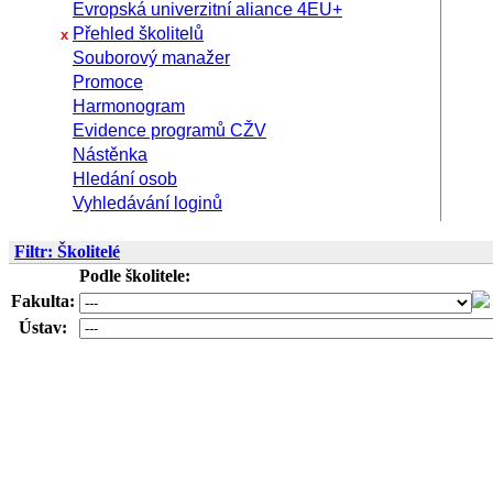
Evropská univerzitní aliance 4EU+
Přehled školitelů
x
Souborový manažer
Promoce
Harmonogram
Evidence programů CŽV
Nástěnka
Hledání osob
Vyhledávání loginů
Filtr: Školitelé
Podle školitele:
Fakulta:
Ústav:
Pouze
aktivní:
Jméno:
Příjmení:
Školitelem
do:
od: