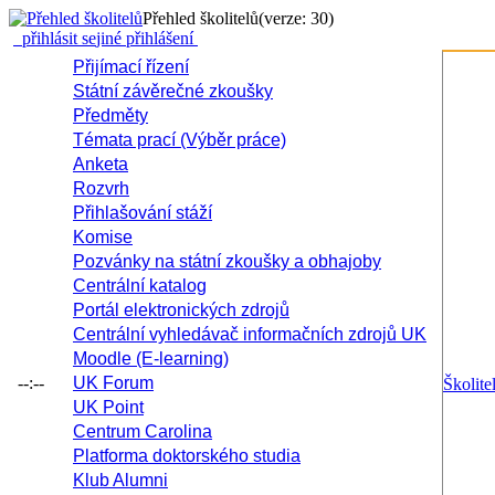
Přehled školitelů
(verze: 30)
přihlásit se
jiné přihlášení
Přijímací řízení
Státní závěrečné zkoušky
Předměty
Témata prací (Výběr práce)
Anketa
Rozvrh
Přihlašování stáží
Komise
Pozvánky na státní zkoušky a obhajoby
Centrální katalog
Portál elektronických zdrojů
Centrální vyhledávač informačních zdrojů UK
Moodle (E-learning)
--:--
UK Forum
Školite
UK Point
Centrum Carolina
Platforma doktorského studia
Klub Alumni