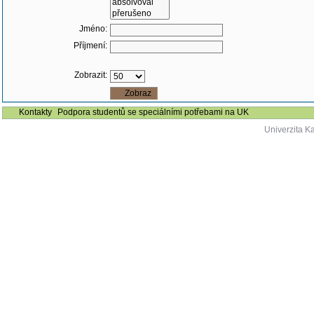
Jméno:
Příjmení:
Zobrazit:
Kontakty
Podpora studentů se speciálními potřebami na UK
Univerzita K