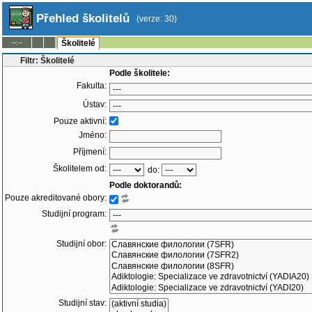
Přehled školitelů
(verze: 30)
--:--
Školitelé
Filtr: Školitelé
Podle školitele:
Fakulta:
Ústav:
Pouze aktivní:
Jméno:
Příjmení:
Školitelem od:
do:
Podle doktorandů:
Pouze akreditované obory:
Studijní program:
Studijní obor:
Studijní stav: