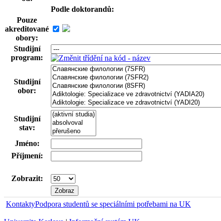
Podle doktorandů:
Pouze
akreditované
obory:
Studijní
program:
Studijní
obor:
Studijní
stav:
Jméno:
Příjmení:
Zobrazit:
Kontakty
Podpora studentů se speciálními potřebami na UK