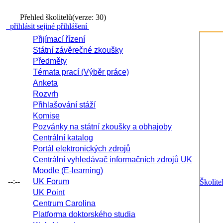
Přehled školitelů
(verze: 30)
přihlásit se
jiné přihlášení
Přijímací řízení
Státní závěrečné zkoušky
Předměty
Témata prací (Výběr práce)
Anketa
Rozvrh
Přihlašování stáží
Komise
Pozvánky na státní zkoušky a obhajoby
Centrální katalog
Portál elektronických zdrojů
Centrální vyhledávač informačních zdrojů UK
Moodle (E-learning)
--:--
UK Forum
Školite
UK Point
Centrum Carolina
Platforma doktorského studia