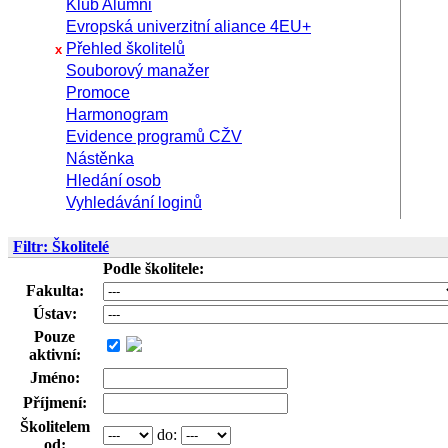
Klub Alumni
Evropská univerzitní aliance 4EU+
Přehled školitelů
x
Souborový manažer
Promoce
Harmonogram
Evidence programů CŽV
Nástěnka
Hledání osob
Vyhledávání loginů
Filtr: Školitelé
Podle školitele:
Fakulta:
Ústav:
Pouze
aktivní:
Jméno:
Příjmení:
Školitelem
do:
od: