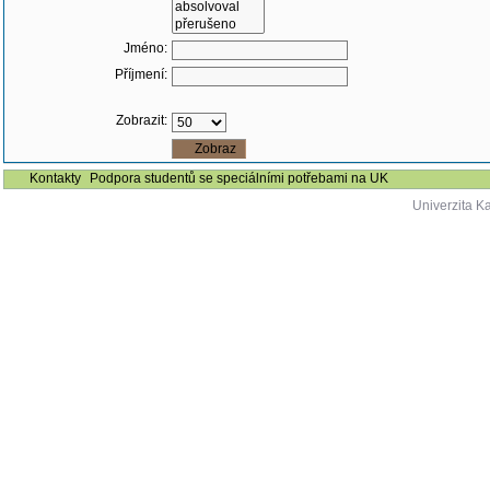
Jméno:
Příjmení:
Zobrazit:
Kontakty
Podpora studentů se speciálními potřebami na UK
Univerzita K