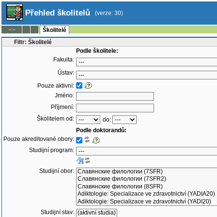
Přehled školitelů
(verze: 30)
--:--
Školitelé
Filtr: Školitelé
Podle školitele:
Fakulta:
Ústav:
Pouze aktivní:
Jméno:
Příjmení:
Školitelem od:
do:
Podle doktorandů:
Pouze akreditované obory:
Studijní program:
Studijní obor:
Studijní stav: