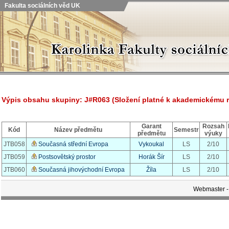
Fakulta sociálních věd UK
Výpis obsahu skupiny: J#R063 (Složení platné k akademickému 
Garant
Rozsah
Kód
Název předmětu
Semestr
předmětu
výuky
JTB058
Současná střední Evropa
Vykoukal
LS
2/10
JTB059
Postsovětský prostor
Horák
Šír
LS
2/10
JTB060
Současná jihovýchodní Evropa
Žíla
LS
2/10
Webmaster -