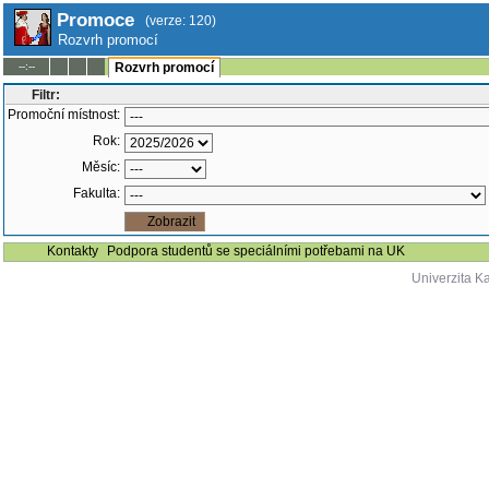
Promoce
(verze: 120)
Rozvrh promocí
--:--
Rozvrh promocí
Filtr:
Promoční místnost:
Rok:
Měsíc:
Fakulta:
Kontakty
Podpora studentů se speciálními potřebami na UK
Univerzita K