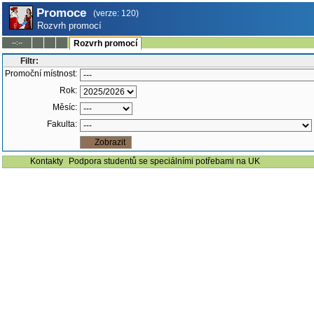
Promoce
(verze: 120)
Rozvrh promocí
--:--
Rozvrh promocí
Filtr:
Promoční místnost:
Rok:
Měsíc:
Fakulta:
Kontakty
Podpora studentů se speciálními potřebami na UK