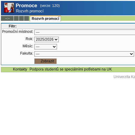
Promoce
(verze: 120)
Rozvrh promocí
--:--
Rozvrh promocí
Filtr:
Promoční místnost:
Rok:
Měsíc:
Fakulta:
Kontakty
Podpora studentů se speciálními potřebami na UK
Univerzita K