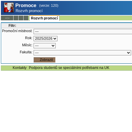
Promoce
(verze: 120)
Rozvrh promocí
--:--
Rozvrh promocí
Filtr:
Promoční místnost:
Rok:
Měsíc:
Fakulta:
Kontakty
Podpora studentů se speciálními potřebami na UK