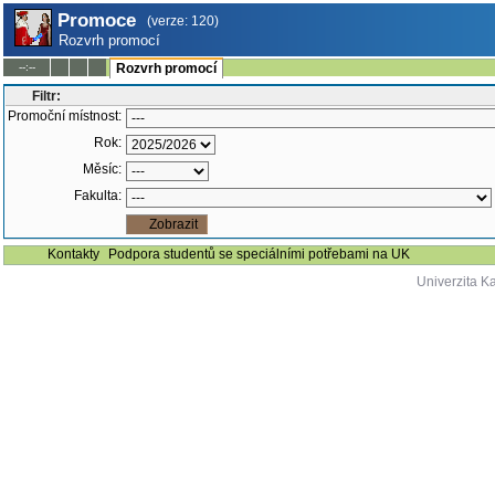
Promoce
(verze: 120)
Rozvrh promocí
--:--
Rozvrh promocí
Filtr:
Promoční místnost:
Rok:
Měsíc:
Fakulta:
Kontakty
Podpora studentů se speciálními potřebami na UK
Univerzita K