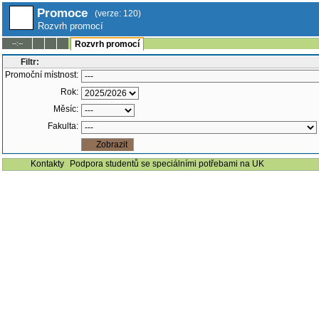
Promoce
(verze: 120)
Rozvrh promocí
--:--
Rozvrh promocí
Filtr:
Promoční místnost:
Rok:
Měsíc:
Fakulta:
Kontakty
Podpora studentů se speciálními potřebami na UK