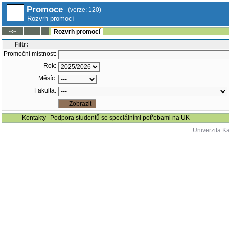
Promoce
(verze: 120)
Rozvrh promocí
--:--
Rozvrh promocí
Filtr:
Promoční místnost:
Rok:
Měsíc:
Fakulta:
Kontakty
Podpora studentů se speciálními potřebami na UK
Univerzita K