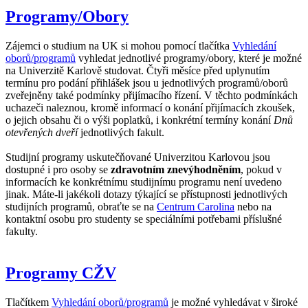
Programy/Obory
Zájemci o studium na UK si mohou pomocí tlačítka
Vyhledání
oborů/programů
vyhledat jednotlivé programy/obory, které je možné
na Univerzitě Karlově studovat. Čtyři měsíce před uplynutím
termínu pro podání přihlášek jsou u jednotlivých programů/oborů
zveřejněny také podmínky přijímacího řízení. V těchto podmínkách
uchazeči naleznou, kromě informací o konání přijímacích zkoušek,
o jejich obsahu či o výši poplatků, i konkrétní termíny konání
Dnů
otevřených dveří
jednotlivých fakult.
Studijní programy uskutečňované Univerzitou Karlovou jsou
dostupné i pro osoby se
zdravotním znevýhodněním
, pokud v
informacích ke konkrétnímu studijnímu programu není uvedeno
jinak. Máte-li jakékoli dotazy týkající se přístupnosti jednotlivých
studijních programů, obraťte se na
Centrum Carolina
nebo na
kontaktní osobu pro studenty se speciálními potřebami příslušné
fakulty.
Programy CŽV
Tlačítkem
Vyhledání oborů/programů
je možné vyhledávat v široké