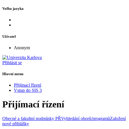
Volba jazyka
Uživatel
Anonym
Přihlásit se
Hlavní menu
Přijímací řízení
Vstup do SIS 3
Přijímací řízení
Obecné a fakultní podmínky PŘ
Vyhledání oborů/programů
Založení
nové přihlášky