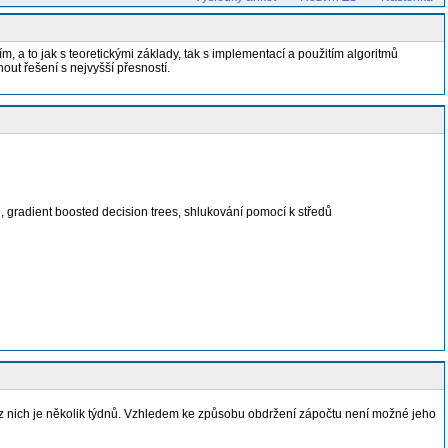
a to jak s teoretickými základy, tak s implementací a použitím algoritmů
out řešení s nejvyšší přesností.
e, gradient boosted decision trees, shlukování pomocí k středů
z nich je několik týdnů. Vzhledem ke způsobu obdržení zápočtu není možné jeho