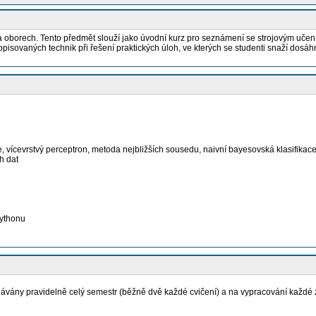
borech. Tento předmět slouží jako úvodní kurz pro seznámení se strojovým učením, 
pisovaných technik při řešení praktických úloh, ve kterých se studenti snaží dosáhn
se, vícevrstvý perceptron, metoda nejbližších sousedu, naivní bayesovská klasifikac
h dat
Pythonu
ávány pravidelně celý semestr (běžně dvě každé cvičení) a na vypracování každé 