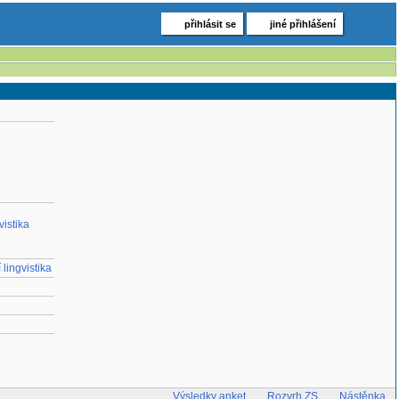
přihlásit se
jiné přihlášení
vistika
lingvistika
Výsledky anket
Rozvrh ZS
Nástěnka