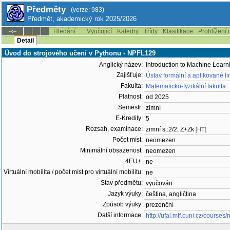
Předměty
(verze: 983)
Předmět, akademický rok 2025/2026
Hledání ...
Vyučující
Katedry
Třídy
Klasifikace
Prohlížení 
--:--
Detail
Úvod do strojového učení v Pythonu - NPFL129
Anglický název:
Introduction to Machine Learn
Zajišťuje:
Ústav formální a aplikované li
Fakulta:
Matematicko-fyzikální fakulta
Platnost:
od 2025
Semestr:
zimní
E-Kredity:
5
Rozsah, examinace:
zimní s.:2/2, Z+Zk
[HT]
Počet míst:
neomezen
Minimální obsazenost:
neomezen
4EU+:
ne
Virtuální mobilita / počet míst pro virtuální mobilitu:
ne
Stav předmětu:
vyučován
Jazyk výuky:
čeština, angličtina
Způsob výuky:
prezenční
Další informace:
http://ufal.mff.cuni.cz/courses/