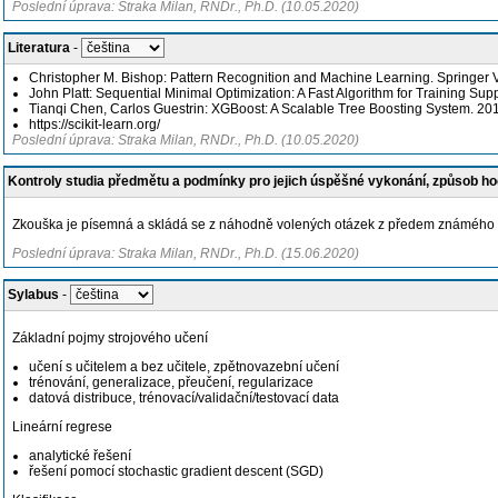
Poslední úprava: Straka Milan, RNDr., Ph.D. (10.05.2020)
Literatura
-
Christopher M. Bishop: Pattern Recognition and Machine Learning. Springer V
John Platt: Sequential Minimal Optimization: A Fast Algorithm for Training Su
Tianqi Chen, Carlos Guestrin: XGBoost: A Scalable Tree Boosting System. 20
https://scikit-learn.org/
Poslední úprava: Straka Milan, RNDr., Ph.D. (10.05.2020)
Kontroly studia předmětu a podmínky pro jejich úspěšné vykonání, způsob h
Zkouška je písemná a skládá se z náhodně volených otázek z předem známého s
Poslední úprava: Straka Milan, RNDr., Ph.D. (15.06.2020)
Sylabus
-
Základní pojmy strojového učení
učení s učitelem a bez učitele, zpětnovazební učení
trénování, generalizace, přeučení, regularizace
datová distribuce, trénovací/validační/testovací data
Lineární regrese
analytické řešení
řešení pomocí stochastic gradient descent (SGD)