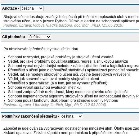
Anotace
-
Strojové učení dosahuje značných úspěchů při řešení komplexních úloh v mnoha o
strojového učení, a to v jazyce Python. Důraz je kladen na schopnosti aplikace po
Poslední úprava: Vidová Hladká Barbora, doc. Mgr., Ph.D. (15.05.2019)
Cíl předmětu
-
Po absolvování předmětu by studující budou
Schopni rozmyslet, pro jaké problémy je strojové učení vhodné
Vědět, pro jaké problémy použít klasifikaci, regresi a shlukovou analýzu
Schopni vybrat nejvhodnější metodu z následující: lineární a logistická regre
Přemýšlet o učení jako o (převážně statistické) optimalizaci pomocí trénovacíc
Vědět, jak se modely strojového učení učí, včetně teoretických vysvětlení
Vědět, jak správně evaluovat modely strojového učení
Přemýšlet o generalizaci (a o tom, jak se vyhnout přeučení)
Schopni vybrat správnou evaluační metriku
Schopni zodpovědně rozhodnout, který model strojového učení je lepší
Schopni implementovat algoritmy strojového učení na konceptuální úrovni v 
Schopni použít knihovnu Scikit-learn pro strojové učení v Pythonu
Poslední úprava: Libovický Jindřich, Mgr., Ph.D. (12.03.2024)
Podmínky zakončení předmětu
-
Zápočet je udělován za vypracování dostatečného množství úloh. Úlohy jsou zad
získání opakovat. Získání zápočtu není podmínkou k připuštění ke zkoušce.