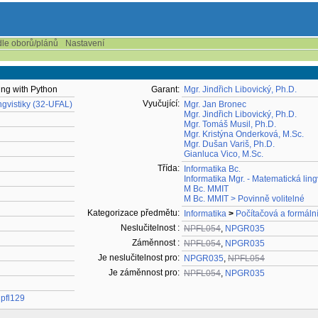
dle oborů/plánů
Nastavení
ing with Python
Garant:
Mgr. Jindřich Libovický, Ph.D.
Vyučující:
ngvistiky (32-UFAL)
Mgr. Jan Bronec
Mgr. Jindřich Libovický, Ph.D.
Mgr. Tomáš Musil, Ph.D.
Mgr. Kristýna Onderková, M.Sc.
Mgr. Dušan Variš, Ph.D.
Gianluca Vico, M.Sc.
Třída:
Informatika Bc.
Informatika Mgr. - Matematická ling
M Bc. MMIT
M Bc. MMIT > Povinně volitelné
Kategorizace předmětu:
Informatika
>
Počítačová a formální 
Neslučitelnost :
NPFL054
,
NPGR035
Záměnnost :
NPFL054
,
NPGR035
Je neslučitelnost pro:
NPGR035
,
NPFL054
Je záměnnost pro:
NPFL054
,
NPGR035
npfl129