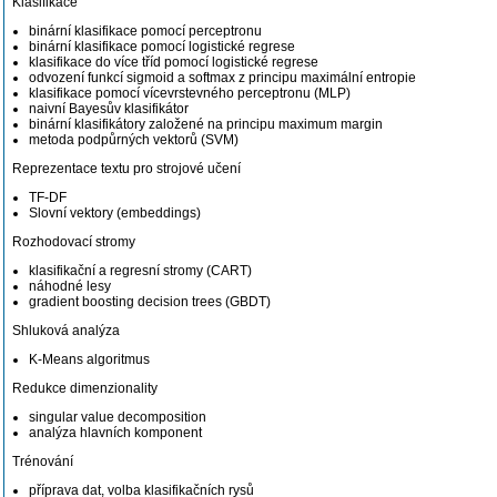
Klasifikace
binární klasifikace pomocí perceptronu
binární klasifikace pomocí logistické regrese
klasifikace do více tříd pomocí logistické regrese
odvození funkcí sigmoid a softmax z principu maximální entropie
klasifikace pomocí vícevrstevného perceptronu (MLP)
naivní Bayesův klasifikátor
binární klasifikátory založené na principu maximum margin
metoda podpůrných vektorů (SVM)
Reprezentace textu pro strojové učení
TF-DF
Slovní vektory (embeddings)
Rozhodovací stromy
klasifikační a regresní stromy (CART)
náhodné lesy
gradient boosting decision trees (GBDT)
Shluková analýza
K-Means algoritmus
Redukce dimenzionality
singular value decomposition
analýza hlavních komponent
Trénování
příprava dat, volba klasifikačních rysů