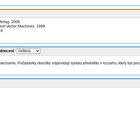
erlag. 2006.
pport Vector Machines. 1998.
16.
odnocení
-
eznamu. Požadavky zkoušky odpovídají sylabu předmětu v rozsahu, který byl pre