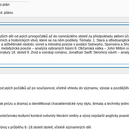
o plán
ud. plánu
nějších děl od jejích prvopočátků až do osmnáctého století za předpokladu aktivní ú
ních a historických vlivů, které se na něm podílely. Témata: 1. Stará a středoanglic
e a alžbětinské období, sonet a milostná poezie v podání Sidneyho, Spensera a S
 metafyzická poezie – analýza vybraných básní 6. Občanská válka – John Milton osta
eratury 18. století 9. Zrod a vzestup románu; Jonathan Swift: Skromný návrh – ana
tury od jejích počátků až po současnost, včetně vhledu do významu, vývoje a pozděj
ak prózu a drama) a identifikovat charakteristické rysy stylu, témata a techniky jedn
lečensko-kulturní kontext ovlivnily literární směry a vývoj nejstarší anglicky psané l
h vývoj v průběhu 8.-18.století století, včetně významných děl.