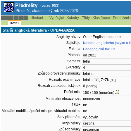
Předměty
(verze: 983)
Předmět, akademický rok 2025/2026
Hledání ...
Vyučující
Katedry
Třídy
Klasifikace
Prohlížení 
--:--
Detail
Starší anglická literatura - OPBA4A022A
Anglický název:
Older English Literature
Zajišťuje:
Katedra anglického jazyka a li
Fakulta:
Pedagogická fakulta
Platnost:
od 2021
Semestr:
letní
E-Kredity:
4
Způsob provedení zkoušky:
letní s.:
Rozsah, examinace:
letní s.:1/1, Z+Zk
[HT]
Rozsah za akademický rok:
0
[hodiny]
Počet míst:
150 / 150 (neurčen)
Minimální obsazenost:
neomezen
4EU+:
ne
Virtuální mobilita / počet míst pro virtuální mobilitu:
ne
Stav předmětu:
vyučován
Jazyk výuky:
čeština
Způsob výuky:
prezenční