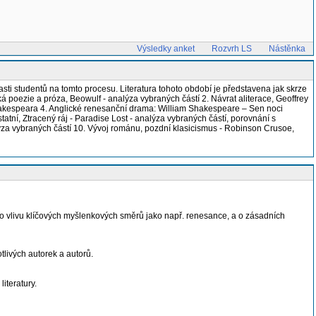
Výsledky anket
Rozvrh LS
Nástěnka
časti studentů na tomto procesu. Literatura tohoto období je představena jak skrze
ká poezie a próza, Beowulf - analýza vybraných částí 2. Návrat aliterace, Geoffrey
hakespeara 4. Anglické renesanční drama: William Shakespeare – Sen noci
tní, Ztracený ráj - Paradise Lost - analýza vybraných částí, porovnání s
lýza vybraných částí 10. Vývoj románu, pozdní klasicismus - Robinson Crusoe,
šího vlivu klíčových myšlenkových směrů jako např. renesance, a o zásadních
otlivých autorek a autorů.
iteratury.