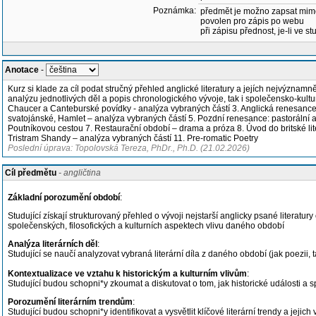
Poznámka:
předmět je možno zapsat mim
povolen pro zápis po webu
při zápisu přednost, je-li ve st
Anotace
-
Kurz si klade za cíl podat stručný přehled anglické literatury a jejích nejvýznam
analýzu jednotlivých děl a popis chronologického vývoje, tak i společensko-kultur
Chaucer a Canteburské povídky - analýza vybraných částí 3. Anglická renesanc
svatojánské, Hamlet – analýza vybraných částí 5. Pozdní renesance: pastorální a
Poutníkovou cestou 7. Restaurační období – drama a próza 8. Úvod do britské lit
Tristram Shandy – analýza vybraných částí 11. Pre-romatic Poetry
Poslední úprava: Topolovská Tereza, PhDr., Ph.D. (21.02.2026)
Cíl předmětu
- angličtina
Základní porozumění období
:
Studující získají strukturovaný přehled o vývoji nejstarší anglicky psané litera
společenských, filosofických a kulturních aspektech vlivu daného období
Analýza literárních děl
:
Studující se naučí analyzovat vybraná literární díla z daného období (jak poezii, t
Kontextualizace ve vztahu k historickým a kulturním vlivům
:
Studující budou schopni*y zkoumat a diskutovat o tom, jak historické události a spo
Porozumění literárním trendům
:
Studující budou schopni*y identifikovat a vysvětlit klíčové literární trendy a jejic