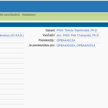
dle oborů/plánů
Nastavení
Garant:
PhDr. Tereza Topolovská, Ph.D.
Vyučující:
teratury (41-KAJL)
doc. PhDr. Petr Chalupský, Ph.D.
Prerekvizity :
OPBA4A013A
Je prerekvizitou pro:
OPBA4A032A
,
OPBA4A031A