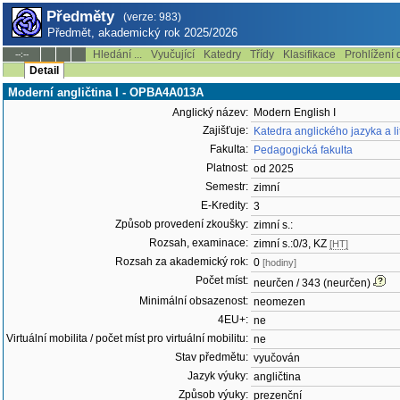
Předměty
(verze: 983)
Předmět, akademický rok 2025/2026
Hledání ...
Vyučující
Katedry
Třídy
Klasifikace
Prohlížení 
--:--
Detail
Moderní angličtina I - OPBA4A013A
Anglický název:
Modern English I
Zajišťuje:
Katedra anglického jazyka a li
Fakulta:
Pedagogická fakulta
Platnost:
od 2025
Semestr:
zimní
E-Kredity:
3
Způsob provedení zkoušky:
zimní s.:
Rozsah, examinace:
zimní s.:0/3, KZ
[HT]
Rozsah za akademický rok:
0
[hodiny]
Počet míst:
neurčen / 343 (neurčen)
Minimální obsazenost:
neomezen
4EU+:
ne
Virtuální mobilita / počet míst pro virtuální mobilitu:
ne
Stav předmětu:
vyučován
Jazyk výuky:
angličtina
Způsob výuky:
prezenční