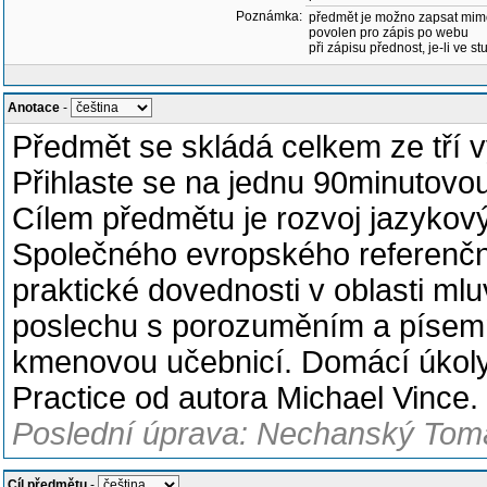
Poznámka:
předmět je možno zapsat mim
povolen pro zápis po webu
při zápisu přednost, je-li ve st
Anotace
-
Předmět se skládá celkem ze tří 
Přihlaste se na jednu 90minutovou
Cílem předmětu je rozvoj jazykov
Společného evropského referenční
praktické dovednosti v oblasti ml
poslechu s porozuměním a písemn
kmenovou učebnicí. Domácí úkol
Practice od autora Michael Vince.
Poslední úprava: Nechanský Tomá
Cíl předmětu
-