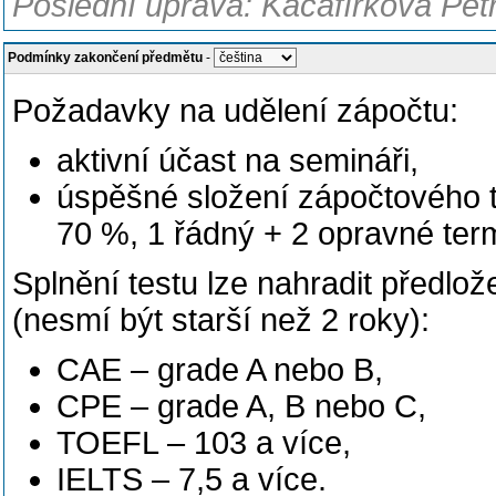
Poslední úprava: Kacafírková Petr
Podmínky zakončení předmětu
-
Požadavky na udělení zápočtu:
aktivní účast na semináři,
úspěšné složení zápočtového t
70 %, 1 řádný + 2 opravné ter
Splnění testu lze nahradit předlož
(nesmí být starší než 2 roky):
CAE – grade A nebo B,
CPE – grade A, B nebo C,
TOEFL – 103 a více,
IELTS – 7,5 a více.