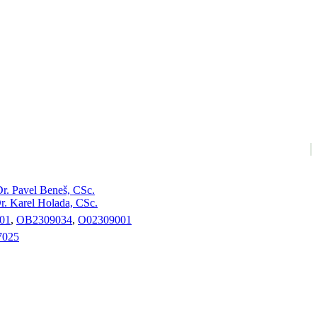
r. Pavel Beneš, CSc.
. Karel Holada, CSc.
01
,
OB2309034
,
O02309001
025