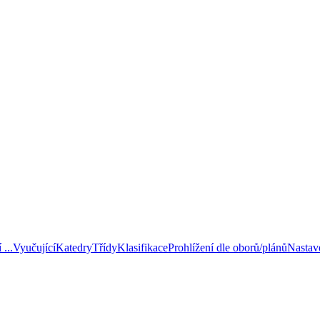
...
Vyučující
Katedry
Třídy
Klasifikace
Prohlížení dle oborů/plánů
Nastav