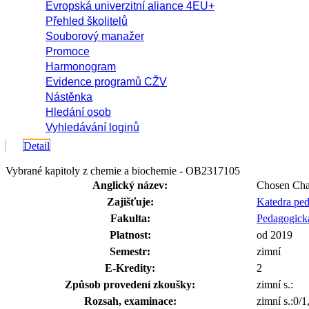
Evropská univerzitní aliance 4EU+
Přehled školitelů
Souborový manažer
Promoce
Harmonogram
Evidence programů CŽV
Nástěnka
Hledání osob
Vyhledávání loginů
Detail
Vybrané kapitoly z chemie a biochemie - OB2317105
Anglický název:
Chosen Chap
Zajišťuje:
Katedra pe
Fakulta:
Pedagogická
Platnost:
od 2019
Semestr:
zimní
E-Kredity:
2
Způsob provedení zkoušky:
zimní s.:
Rozsah, examinace:
zimní s.:0/1