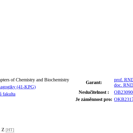
ters of Chemistry and Biochemistry
prof. RND
Garant:
doc. RNDr
dagogiky (41-KPG)
Neslučitelnost :
OB23090
 fakulta
Je záměnnost pro:
OKB2317
, Z
[HT]