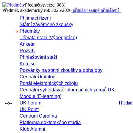
Předměty
(verze: 983)
Předmět, akademický rok 2025/2026
přihlásit se
jiné přihlášení
Přijímací řízení
Státní závěrečné zkoušky
Předměty
x
Témata prací (Výběr práce)
Anketa
Rozvrh
Přihlašování stáží
Komise
Pozvánky na státní zkoušky a obhajoby
Centrální katalog
Portál elektronických zdrojů
Centrální vyhledávač informačních zdrojů UK
Moodle (E-learning)
--:--
UK Forum
Hledání 
UK Point
Centrum Carolina
Platforma doktorského studia
Klub Alumni