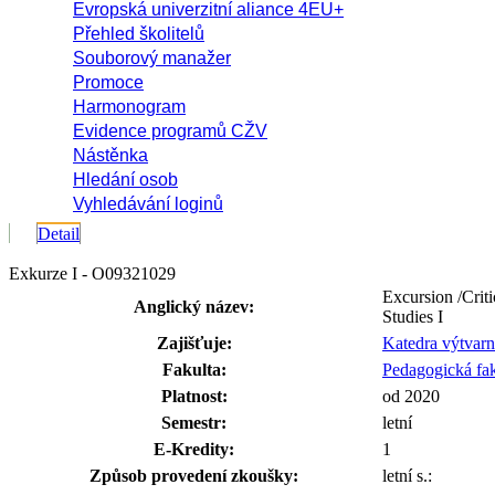
Evropská univerzitní aliance 4EU+
Přehled školitelů
Souborový manažer
Promoce
Harmonogram
Evidence programů CŽV
Nástěnka
Hledání osob
Vyhledávání loginů
Detail
Exkurze I - O09321029
Excursion /Criti
Anglický název:
Studies I
Zajišťuje:
Katedra výtvar
Fakulta:
Pedagogická fak
Platnost:
od 2020
Semestr:
letní
E-Kredity:
1
Způsob provedení zkoušky:
letní s.: