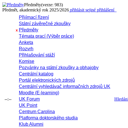
Předměty
(verze: 983)
Předmět, akademický rok 2025/2026
přihlásit se
jiné přihlášení
Přijímací řízení
Státní závěrečné zkoušky
Předměty
x
Témata prací (Výběr práce)
Anketa
Rozvrh
Přihlašování stáží
Komise
Pozvánky na státní zkoušky a obhajoby
Centrální katalog
Portál elektronických zdrojů
Centrální vyhledávač informačních zdrojů UK
Moodle (E-learning)
--:--
UK Forum
Hledání 
UK Point
Centrum Carolina
Platforma doktorského studia
Klub Alumni