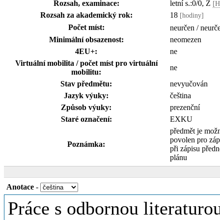
Rozsah, examinace:
letní s.:0/0, Z
[H
Rozsah za akademický rok:
18
[hodiny]
Počet míst:
neurčen / neurč
Minimální obsazenost:
neomezen
4EU+:
ne
Virtuální mobilita / počet míst pro virtuální
ne
mobilitu:
Stav předmětu:
nevyučován
Jazyk výuky:
čeština
Způsob výuky:
prezenční
Staré označení:
EXKU
předmět je mož
povolen pro zá
Poznámka:
při zápisu předno
plánu
Anotace
-
Práce s odbornou literaturo