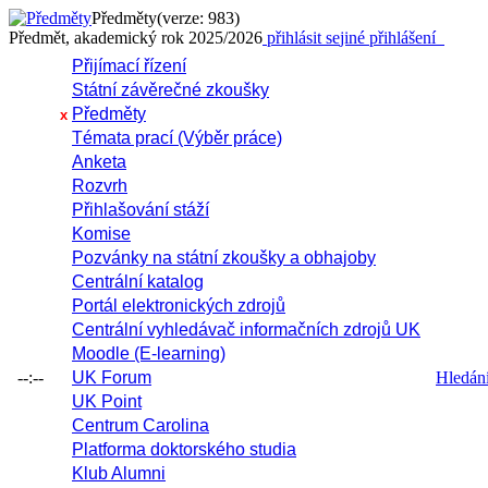
Předměty
(verze: 983)
Předmět, akademický rok 2025/2026
přihlásit se
jiné přihlášení
Přijímací řízení
Státní závěrečné zkoušky
Předměty
x
Témata prací (Výběr práce)
Anketa
Rozvrh
Přihlašování stáží
Komise
Pozvánky na státní zkoušky a obhajoby
Centrální katalog
Portál elektronických zdrojů
Centrální vyhledávač informačních zdrojů UK
Moodle (E-learning)
--:--
UK Forum
Hledání 
UK Point
Centrum Carolina
Platforma doktorského studia
Klub Alumni