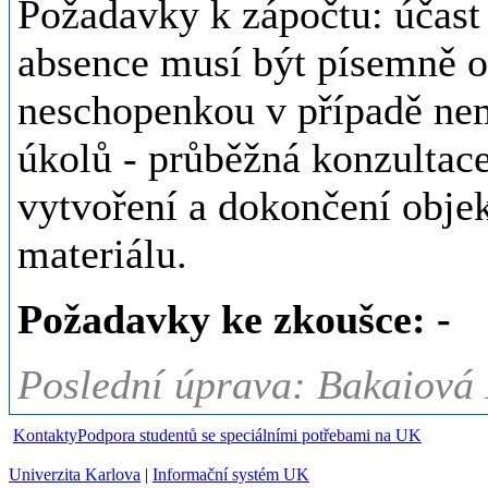
Požadavky k zápočtu: účast 
absence musí být písemně 
neschopenkou v případě nem
úkolů - průběžná konzultace
vytvoření a dokončení obj
materiálu.
Požadavky ke zkoušce: -
Poslední úprava: Bakaiová
Kontakty
Podpora studentů se speciálními potřebami na UK
Univerzita Karlova
|
Informační systém UK