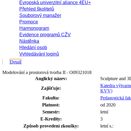
Evropská univerzitní aliance 4EU+
Přehled školitelů
Souborový manažer
Promoce
Harmonogram
Evidence programů CŽV
Nástěnka
Hledání osob
Vyhledávání loginů
Detail
Modelování a prostorová tvorba II - O09321018
Anglický název:
Sculpture and 3
Katedra výtvarn
Zajišťuje:
KVV)
Fakulta:
Pedagogická fak
Platnost:
od 2020
Semestr:
letní
E-Kredity:
3
Způsob provedení zkoušky:
letní s.: