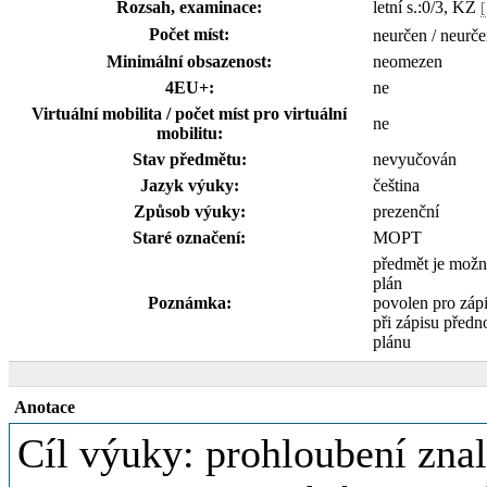
Rozsah, examinace:
letní s.:0/3, KZ
Počet míst:
neurčen / neurče
Minimální obsazenost:
neomezen
4EU+:
ne
Virtuální mobilita / počet míst pro virtuální
ne
mobilitu:
Stav předmětu:
nevyučován
Jazyk výuky:
čeština
Způsob výuky:
prezenční
Staré označení:
MOPT
předmět je možn
plán
Poznámka:
povolen pro záp
při zápisu přednos
plánu
Anotace
Cíl výuky: prohloubení znal