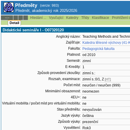
Předměty
(verze: 983)
Předmět, akademický rok 2025/2026
Hledání ...
Vyučující
Katedry
Třídy
Klasifikace
Prohlížení 
--:--
Detail
Didaktické semináře I - O07320120
Anglický název:
Teaching Methods and Techniq
Zajišťuje:
Katedra tělesné výchovy (41-
Fakulta:
Pedagogická fakulta
Platnost:
od 2010
Semestr:
zimní
E-Kredity:
1
Způsob provedení zkoušky:
zimní s.:
Rozsah, examinace:
zimní s.:0/1, Z
[HT]
Počet míst:
neurčen / neurčen (999)
Minimální obsazenost:
neomezen
4EU+:
ne
Virtuální mobilita / počet míst pro virtuální mobilitu:
ne
Stav předmětu:
nevyučován
Jazyk výuky:
čeština
Způsob výuky:
prezenční
Vysvětlení:
Rok3