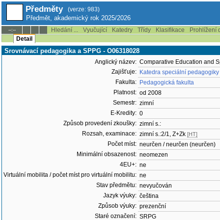
Předměty
(verze: 983)
Předmět, akademický rok 2025/2026
Hledání ...
Vyučující
Katedry
Třídy
Klasifikace
Prohlížení 
--:--
Detail
Srovnávací pedagogika a SPPG - O06318028
Anglický název:
Comparative Education and 
Zajišťuje:
Katedra speciální pedagogiky
Fakulta:
Pedagogická fakulta
Platnost:
od 2008
Semestr:
zimní
E-Kredity:
0
Způsob provedení zkoušky:
zimní s.:
Rozsah, examinace:
zimní s.:2/1, Z+Zk
[HT]
Počet míst:
neurčen / neurčen (neurčen)
Minimální obsazenost:
neomezen
4EU+:
ne
Virtuální mobilita / počet míst pro virtuální mobilitu:
ne
Stav předmětu:
nevyučován
Jazyk výuky:
čeština
Způsob výuky:
prezenční
Staré označení:
SRPG