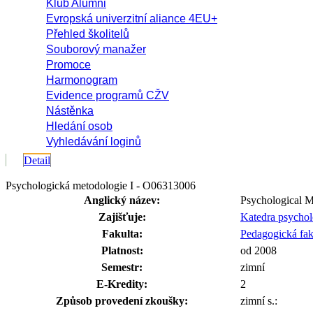
Klub Alumni
Evropská univerzitní aliance 4EU+
Přehled školitelů
Souborový manažer
Promoce
Harmonogram
Evidence programů CŽV
Nástěnka
Hledání osob
Vyhledávání loginů
Detail
Psychologická metodologie I - O06313006
Anglický název:
Psychological M
Zajišťuje:
Katedra psycho
Fakulta:
Pedagogická fak
Platnost:
od 2008
Semestr:
zimní
E-Kredity:
2
Způsob provedení zkoušky:
zimní s.: