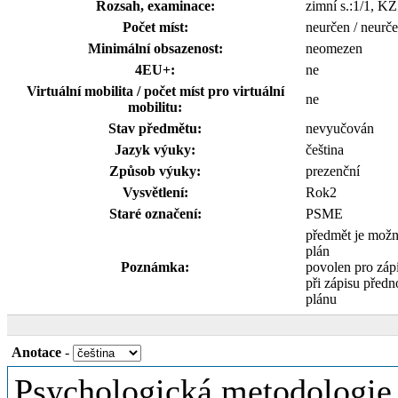
Rozsah, examinace:
zimní s.:1/1, K
Počet míst:
neurčen / neurč
Minimální obsazenost:
neomezen
4EU+:
ne
Virtuální mobilita / počet míst pro virtuální
ne
mobilitu:
Stav předmětu:
nevyučován
Jazyk výuky:
čeština
Způsob výuky:
prezenční
Vysvětlení:
Rok2
Staré označení:
PSME
předmět je mož
plán
Poznámka:
povolen pro záp
při zápisu předno
plánu
Anotace
-
Psychologická metodologie 