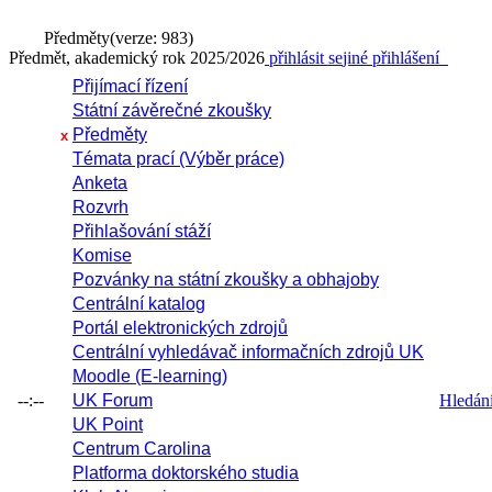
Předměty
(verze: 983)
Předmět, akademický rok 2025/2026
přihlásit se
jiné přihlášení
Přijímací řízení
Státní závěrečné zkoušky
Předměty
x
Témata prací (Výběr práce)
Anketa
Rozvrh
Přihlašování stáží
Komise
Pozvánky na státní zkoušky a obhajoby
Centrální katalog
Portál elektronických zdrojů
Centrální vyhledávač informačních zdrojů UK
Moodle (E-learning)
--:--
UK Forum
Hledání 
UK Point
Centrum Carolina
Platforma doktorského studia