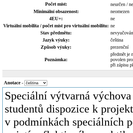
Počet míst:
neurčen / n
Minimální obsazenost:
neomezen
4EU+:
ne
Virtuální mobilita / počet míst pro virtuální mobilitu:
ne
Stav předmětu:
nevyučová
Jazyk výuky:
čeština
Způsob výuky:
prezenční
předmět je 
Poznámka:
povolen pro
při zápisu p
Anotace
-
Speciální výtvarná výchova 
studentů dispozice k projek
v podmínkách speciálních p