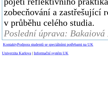
pojetí reflektivního praktik
zobecňování a zastřešující 
v průběhu celého studia.
Poslední úprava: Bakaiová
Kontakty
Podpora studentů se speciálními potřebami na UK
Univerzita Karlova
|
Informační systém UK