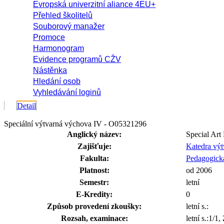
Evropská univerzitní aliance 4EU+
Přehled školitelů
Souborový manažer
Promoce
Harmonogram
Evidence programů CŽV
Nástěnka
Hledání osob
Vyhledávání loginů
Detail
Speciální výtvarná výchova IV - O05321296
Anglický název:
Special Art
Zajišťuje:
Katedra vý
Fakulta:
Pedagogická
Platnost:
od 2006
Semestr:
letní
E-Kredity:
0
Způsob provedení zkoušky:
letní s.:
Rozsah, examinace:
letní s.:1/1,