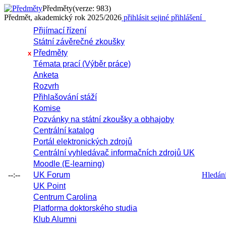
Předměty
(verze: 983)
Předmět, akademický rok 2025/2026
přihlásit se
jiné přihlášení
Přijímací řízení
Státní závěrečné zkoušky
Předměty
x
Témata prací (Výběr práce)
Anketa
Rozvrh
Přihlašování stáží
Komise
Pozvánky na státní zkoušky a obhajoby
Centrální katalog
Portál elektronických zdrojů
Centrální vyhledávač informačních zdrojů UK
Moodle (E-learning)
--:--
UK Forum
Hledání 
UK Point
Centrum Carolina
Platforma doktorského studia
Klub Alumni