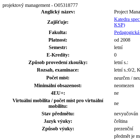
projektový management - O05318777
Anglický název:
Project Man
Katedra spec
Zajišťuje:
KSP)
Fakulta:
Pedagogická 
Platnost:
od 2008
Semestr:
letní
E-Kredity:
0
Způsob provedení zkoušky:
letní s.:
Rozsah, examinace:
letní s.:0/2,
Počet míst:
neurčen / ne
Minimální obsazenost:
neomezen
4EU+:
ne
Virtuální mobilita / počet míst pro virtuální
ne
mobilitu:
Stav předmětu:
nevyučován
Jazyk výuky:
čeština
Způsob výuky:
prezenční
předmět je m