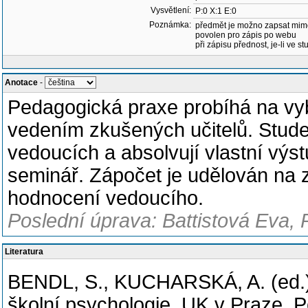
Vysvětlení:
P:0 X:1 E:0
Poznámka:
předmět je možno zapsat mim
povolen pro zápis po webu
při zápisu přednost, je-li ve st
Anotace
-
Pedagogická praxe probíhá na vy
vedením zkušených učitelů. Stude
vedoucích a absolvují vlastní výs
seminář. Zápočet je udělován na 
hodnocení vedoucího.
Poslední úprava: Battistová Eva,
Literatura
BENDL, S., KUCHARSKÁ, A. (ed.) a
školní psychologie. UK v Praze, P