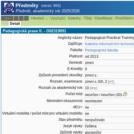
Předměty
(verze: 983)
Předmět, akademický rok 2025/2026
Hledání ...
Vyučující
Katedry
Třídy
Klasifikace
Prohlížení 
--:--
Detail
Pedagogická praxe II. - O02319091
Anglický název:
Pedagogical Practical Training
Zajišťuje:
Katedra informačních technolo
Fakulta:
Pedagogická fakulta
Platnost:
od 2013
Semestr:
zimní
E-Kredity:
0
Způsob provedení zkoušky:
zimní s.:
Rozsah, examinace:
zimní s.:0/0, Z
[HT]
Rozsah za akademický rok:
10
[dny]
Počet míst:
neurčen / neurčen (30)
Minimální obsazenost:
neomezen
4EU+:
ne
Virtuální mobilita / počet míst pro virtuální mobilitu:
ne
Stav předmětu:
nevyučován
Jazyk výuky:
čeština
Způsob výuky:
prezenční