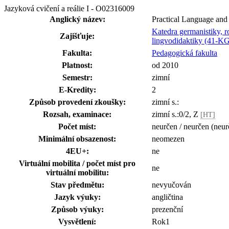
Jazyková cvičení a reálie I - O02316009
Anglický název:
Practical Language and 
Katedra germanistiky, ro
Zajišťuje:
lingvodidaktiky (41-
Fakulta:
Pedagogická fakulta
Platnost:
od 2010
Semestr:
zimní
E-Kredity:
2
Způsob provedení zkoušky:
zimní s.:
Rozsah, examinace:
zimní s.:0/2, Z
[HT]
Počet míst:
neurčen / neurčen (neur
Minimální obsazenost:
neomezen
4EU+:
ne
Virtuální mobilita / počet míst pro
ne
virtuální mobilitu:
Stav předmětu:
nevyučován
Jazyk výuky:
angličtina
Způsob výuky:
prezenční
Vysvětlení:
Rok1