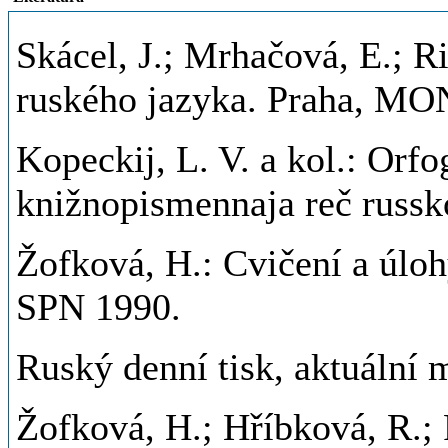
Skácel, J.; Mrhačová, E.; Ri
ruského jazyka. Praha, MON 
Kopeckij, L. V. a kol.: Orfog
knižnopismennaja reč russk
Žofková, H.: Cvičení a úloh
SPN 1990.
Ruský denní tisk, aktuální m
Žofková, H.; Hříbková, R.; 