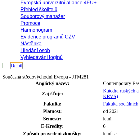
Evropská univerzitní aliance 4EU+
Přehled školitelů
Souborový manažer
Promoce
Harmonogram
Evidence programů CŽV
Nástěnka
Hledání osob
Vyhledávání loginů
Detail
Současná středovýchodní Evropa - JTM281
Anglický název:
Contemporary Eas
Katedra ruských a
Zajišťuje:
KRVS)
Fakulta:
Fakulta sociálních
Platnost:
od 2021
Semestr:
letní
E-Kredity:
6
Způsob provedení zkoušky:
letní s.: