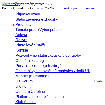
Předměty
(verze: 983)
Předmět, akademický rok 2025/2026
přihlásit se
jiné přihlášení
Přijímací řízení
Státní závěrečné zkoušky
Předměty
x
Témata prací (Výběr práce)
Anketa
Rozvrh
Přihlašování stáží
Komise
Pozvánky na státní zkoušky a obhajoby
Centrální katalog
Portál elektronických zdrojů
Centrální vyhledávač informačních zdrojů UK
Moodle (E-learning)
--:--
UK Forum
Hledání 
UK Point
Centrum Carolina
Platforma doktorského studia
Klub Alumni