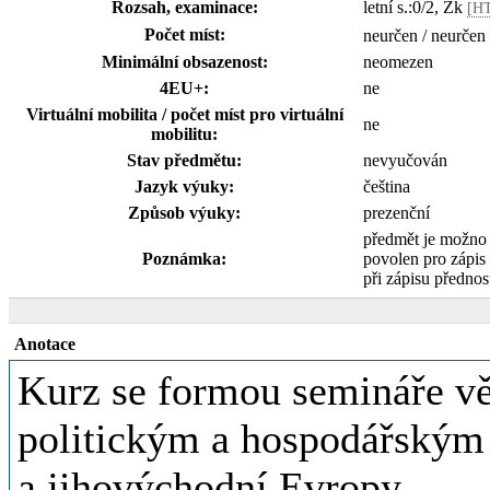
Rozsah, examinace:
letní s.:0/2, Zk
[H
Počet míst:
neurčen / neurčen
Minimální obsazenost:
neomezen
4EU+:
ne
Virtuální mobilita / počet míst pro virtuální
ne
mobilitu:
Stav předmětu:
nevyučován
Jazyk výuky:
čeština
Způsob výuky:
prezenční
předmět je možno
Poznámka:
povolen pro zápi
při zápisu přednost
Anotace
Kurz se formou semináře v
politickým a hospodářským
a jihovýchodní Evropy.